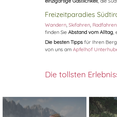
einzigartige Gastlichkeit
, die Sü
Freizeitparadies Südtir
Wandern
,
Skifahren
,
Radfahren
finden Sie
Abstand vom Alltag
,
Die besten Tipps
für Ihren Berg
von uns am
Apfelhof Unterhub
Die tollsten Erlebni