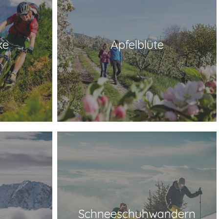
ke
Apfelblüte
Schneeschuhwandern