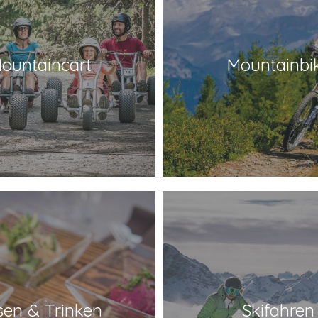
ountaincart
Mountainbi
sen & Trinken
Skifahren