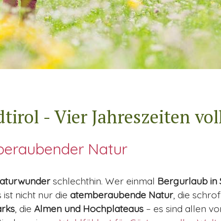
tirol - Vier Jahreszeiten vo
SCROLL DOWN
beraubender Natur
aturwunder
schlechthin. Wer einmal
Bergurlaub in 
ist nicht nur die
atemberaubende Natur
, die schro
rks
, die
Almen und Hochplateaus
– es sind allen v