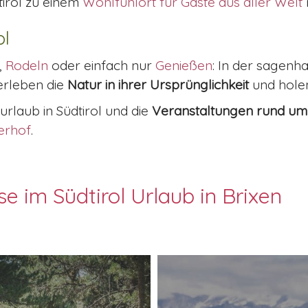
dtirol zu einem
Wohlfühlort für Gäste aus aller Welt
ol
,
Rodeln
oder einfach nur
Genießen
: In der sagenh
 erleben die
Natur in ihrer
Ursprünglichkeit
und hole
urlaub in Südtirol und die
Veranstaltungen rund um 
erhof
.
sse im Südtirol Urlaub in Brixen