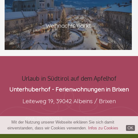
Weihnachtsmarkt
Urlaub in Südtirol auf dem Apfelhof
Unterhuberhof - Ferienwohnungen in Brixen
Leiteweg 19, 39042 Albeins / Brixen
P.IVA. 01701370213 |
Impressum & Datenschutz
Mit der Nutzung unserer Webseite erklären Sie sich damit
einverstanden, dass wir Cookies verwenden.
Infos zu Cookies
OK