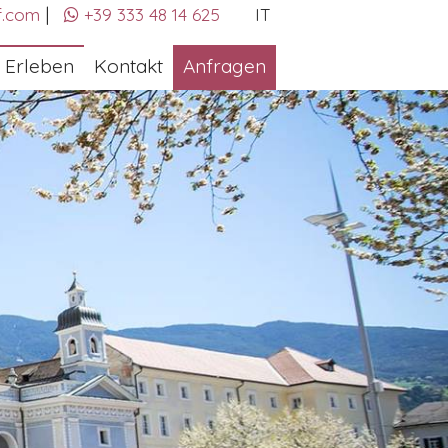
|
f.com
+39 333 48 14 625
IT
Erleben
Kontakt
Anfragen