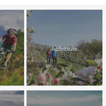
ke
Apfelblüte