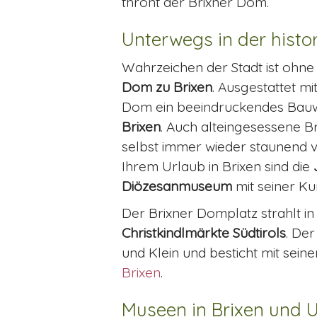
thront der Brixner Dom.
Unterwegs in der histo
Wahrzeichen der Stadt ist ohne
Dom zu Brixen
. Ausgestattet 
Dom ein beeindruckendes Bauwer
Brixen
. Auch alteingesessene B
selbst immer wieder staunend 
Ihrem Urlaub in Brixen sind die
Diözesanmuseum
mit seiner K
Der Brixner Domplatz strahlt i
Christkindlmärkte Südtirols
. De
und Klein und besticht mit seine
Brixen
.
Museen in Brixen und