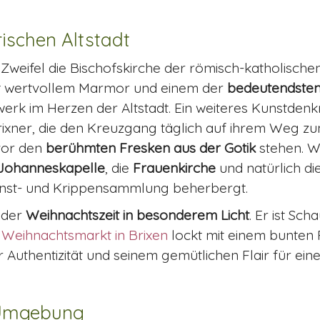
rischen Altstadt
 Zweifel die Bischofskirche der römisch-katholische
mit wertvollem Marmor und einem der
bedeutendsten
k im Herzen der Altstadt. Ein weiteres Kunstdenk
rixner, die den Kreuzgang täglich auf ihrem Weg z
vor den
berühmten Fresken aus der Gotik
stehen. W
Johanneskapelle
, die
Frauenkirche
und natürlich di
unst- und Krippensammlung beherbergt.
n der
Weihnachtszeit in besonderem Licht
. Er ist Sc
r
Weihnachtsmarkt in Brixen
lockt mit einem bunte
r Authentizität und seinem gemütlichen Flair für ein
 Umgebung