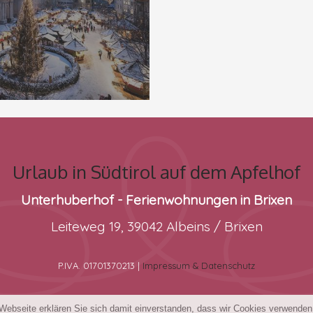
Urlaub in Südtirol auf dem Apfelhof
Unterhuberhof - Ferienwohnungen in Brixen
Leiteweg 19, 39042 Albeins / Brixen
P.IVA. 01701370213 |
Impressum & Datenschutz
 Webseite erklären Sie sich damit einverstanden, dass wir Cookies verwende