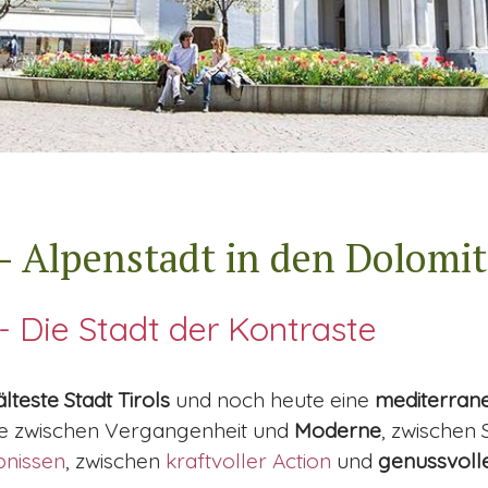
 - Alpenstadt in den Dolomi
SCROLL DOWN
 - Die Stadt der Kontraste
lteste Stadt Tirols
und noch heute eine
mediterran
aste zwischen Vergangenheit und
Moderne
, zwischen
bnissen
, zwischen
kraftvoller Action
und
genussvoll