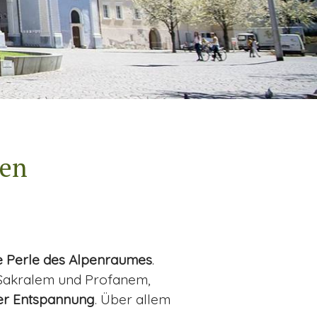
ten
e Perle des Alpenraumes
.
 Sakralem und Profanem,
er Entspannung
. Über allem